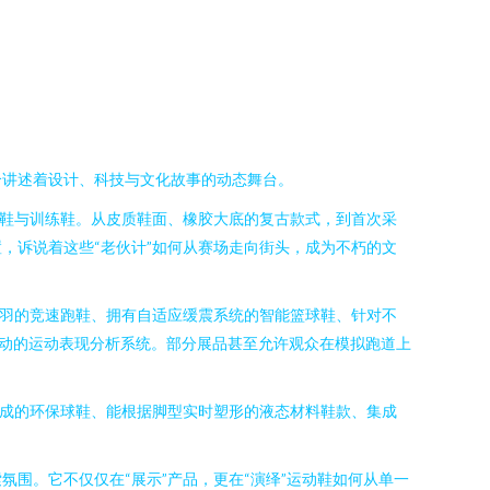
个讲述着设计、科技与文化故事的动态舞台。
跑鞋与训练鞋。从皮质鞋面、橡胶大底的复古款式，到首次采
，诉说着这些“老伙计”如何从赛场走向街头，成为不朽的文
鸿羽的竞速跑鞋、拥有自适应缓震系统的智能篮球鞋、针对不
驱动的运动表现分析系统。部分展品甚至允许观众在模拟跑道上
制成的环保球鞋、能根据脚型实时塑形的液态材料鞋款、集成
围。它不仅仅在“展示”产品，更在“演绎”运动鞋如何从单一