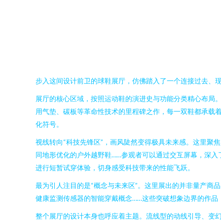
步入这间设计前卫的球鞋展厅，仿佛踏入了一个连接过去、
展厅的核心区域，按照运动鞋的演进史与功能分类精心布局。
用气垫、碳板等革命性技术的里程碑之作，每一双鞋都承载着
化符号。
视线转向“科技先锋区”，画风陡然变得极具未来感。这里聚
同地形优化的户外越野鞋……参观者可以通过交互屏幕，深入
进行短暂试穿体验，切身感受科技带来的性能飞跃。
最为引人注目的是“概念与未来区”。这里展出的并非量产商
健康监测传感器的智能穿戴概念……这些突破想象边界的作品
整个展厅的设计本身也呼应着主题。流线型的动线引导、变幻