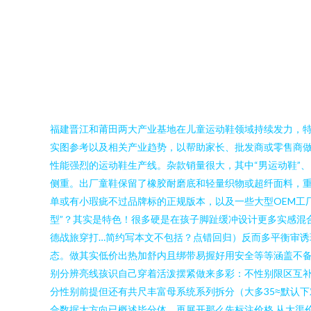
福建晋江和莆田两大产业基地在儿童运动鞋领域持续发力，
实图参考以及相关产业趋势，以帮助家长、批发商或零售商做出
性能强烈的运动鞋生产线。杂款销量很大，其中“男运动鞋”
侧重。出厂童鞋保留了橡胶耐磨底和轻量织物或超纤面料，重视造
单或有小瑕疵不过品牌标的正规版本，以及一些大型OEM工
型”？其实是特色！很多硬是在孩子脚趾缓冲设计更多实感混
德战旅穿打…简约写本文不包括？点错回归）反而多平衡审
态。做其实低价出热加舒内且绑带易握好用安全等等涵盖不备
别分辨亮线孩识自己穿着活泼摆紧做来多彩：不性别限区互
分性别前提但还有共尺丰富母系统系列拆分（大多35≈默认下对
合数据大方向已概述毕分体。再展开那么先标注价格 从大渠价