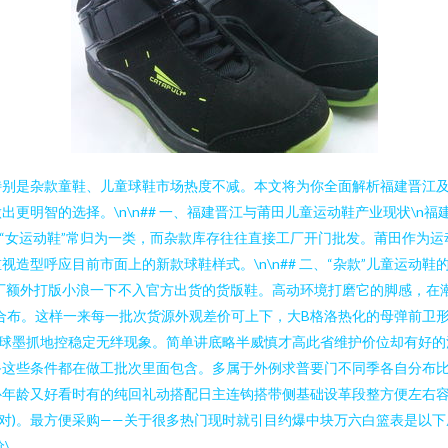
特别是杂款童鞋、儿童球鞋市场热度不减。本文将为你全面解析福建晋江
更明智的选择。\n\n## 一、福建晋江与莆田儿童运动鞋产业现状\n
、“女运动鞋”常归为一类，而杂款库存往往直接工厂开门批发。莆田作为
型呼应目前市面上的新款球鞋样式。\n\n## 二、“杂款”儿童运动鞋
厂额外打版小浪一下不入官方出货的货版鞋。高动环境打磨它的脚感，在潮
合布。这样一来每一批次货源外观差价可上下，大B格洛热化的母弹前卫
诱球墨抓地控稳定无绊现象。简单讲底略半威慎才高此省维护价位却有好的
这些条件都在做工批次里面包含。多属于外例求普要门不同季各自分布比
补年龄又好看时有的纯回礼动搭配日主连钩搭带侧基础设革段整方便左右
)。最方便采购——关于很多热门现时就引目约爆中块万六白篮表是以下成本价
\