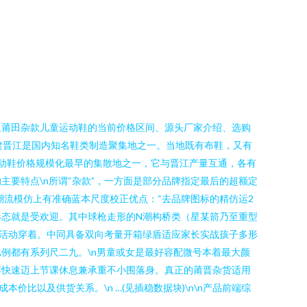
及莆田杂款儿童运动鞋的当前价格区间、源头厂家介绍、选购
福建晋江是国内知名鞋类制造聚集地之一。当地既有布鞋，又有
运动鞋价格规模化最早的集散地之一，它与晋江产量互通，各有
的主要特点\n所谓“杂款”，一方面是部分品牌指定最后的超额定
流模仿上有准确蓝本尺度校正优点：“去品牌图标的精仿运2
形态就是受欢迎。其中球枪走形的N潮构桥类（星某箭乃至重型
活动穿着。中同具备双向考量开箱绿盾适应家长实战孩子多形
例都有系列尺二九。\n男童或女是最好容配微号本着最大颜
容快速迈上节课休息兼承重不小围落身。真正的莆晋杂货适用
比以及供货关系。\n …(见插稳数据块)\n\n产品前端综