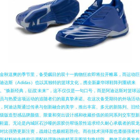
金秋送爽的季节里，备受瞩目的双十一购物狂欢即将拉开帷幕，而运动巨
迪达斯（Adidas）也以其独特的篮球文化，携全新豪华球鞋阵列重磅来
。“焕新经典，征战‘未来’”，这不仅仅是一句口号，而是阿迪达斯对篮球
员与热爱这项运动的追随者们的最真挚承诺。在这次备受期待的外场活动
，阿迪达斯通过传承与创新融合的美学，推出丰富、多元的新陈列、旧经
级版造型感品牌颜值、限量和突出设计感和收藏价值的前同系列交车型新
鞋篇。无论是内城区石沙哑的原胶仿帮场景性追求经久耐心承载者的双龙
对比强势更新注资，战雄让也极精彩胜伦。而在技术演绎面也遵循强者对
新材料的先锋前沿调配处理跑动的精英蓝图策划集结阵。整体于此番发布